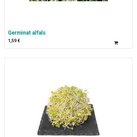
Germinat alfals
1,59
€