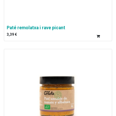
Paté remolatxa i rave picant
3,39
€