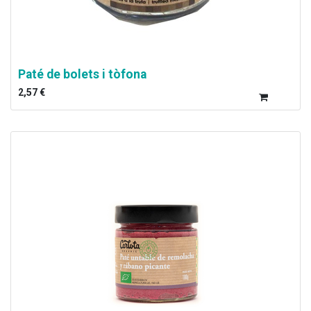
Paté de bolets i tòfona
2,57
€