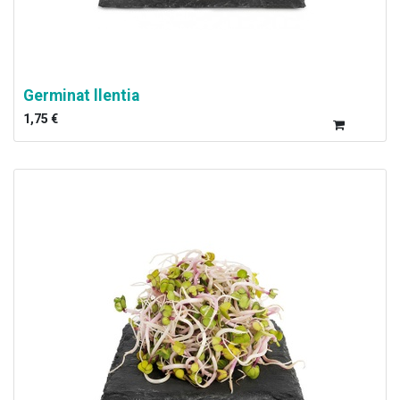
Germinat llentia
1,75
€