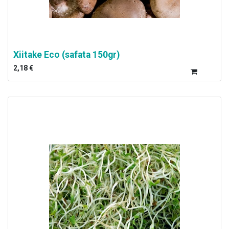
Xiitake Eco (safata 150gr)
2,18
€