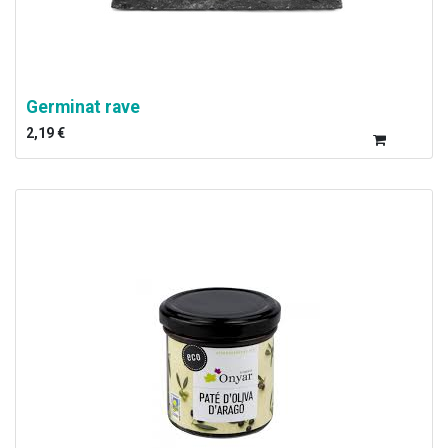
Germinat rave
2,19
€