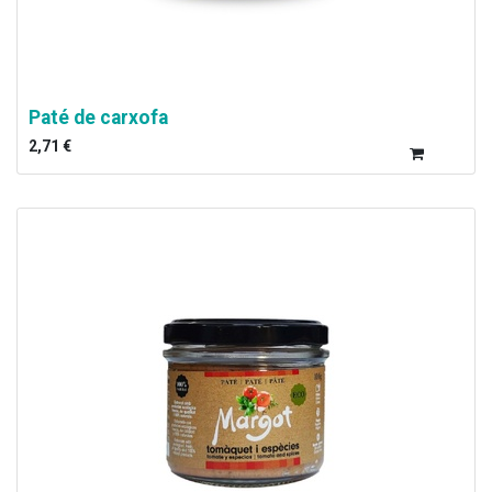
Paté de carxofa
2,71
€