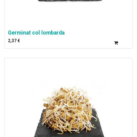
Germinat col lombarda
2,37
€