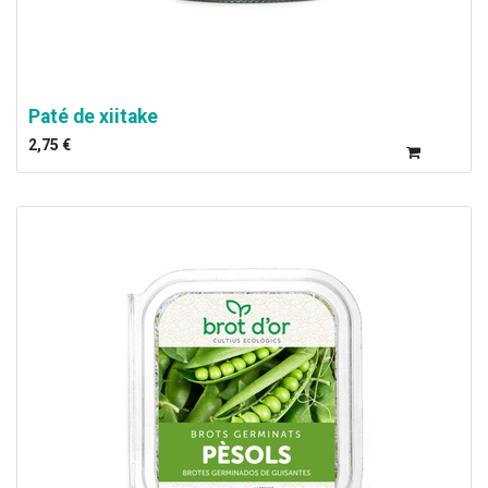
Paté de xiitake
2,75
€