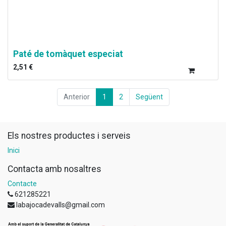
Paté de tomàquet especiat
2,51
€
Anterior
1
2
Següent
Els nostres productes i serveis
Inici
Contacta amb nosaltres
Contacte
621285221
labajocadevalls@gmail.com