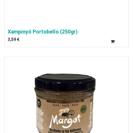
Xampinyó Portobello (250gr)
3,59
€