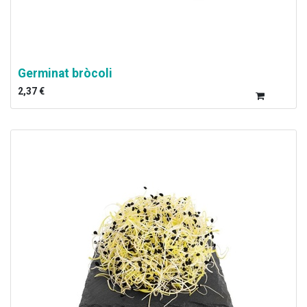
Germinat bròcoli
2,37
€