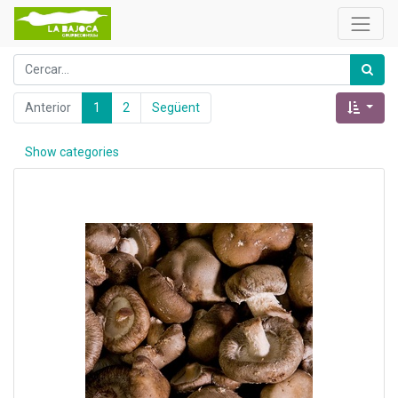
Anterior
1
2
Següent
Show categories