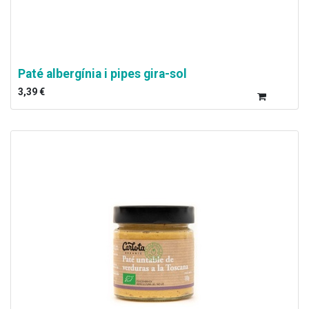
Paté albergínia i pipes gira-sol
3,39
€