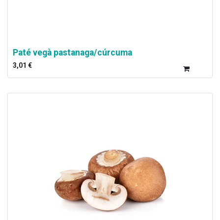
Paté vegà pastanaga/cúrcuma
3,01
€