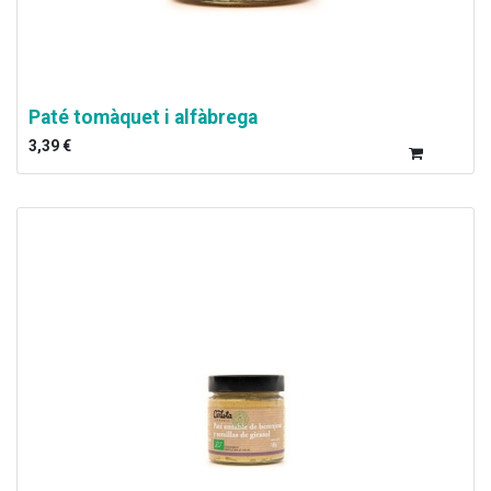
Paté tomàquet i alfàbrega
3,39
€