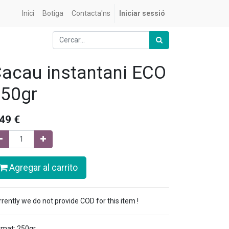
Inici
Botiga
Contacta'ns
Iniciar sessió
acau instantani ECO
50gr
,49
€
Agregar al carrito
rently we do not provide COD for this item !
rmat: 250gr