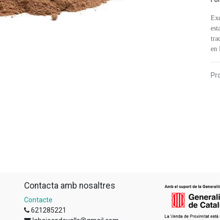
Exq
est
tra
en 
Pro
Contacta amb nosaltres
Contacte
621285221