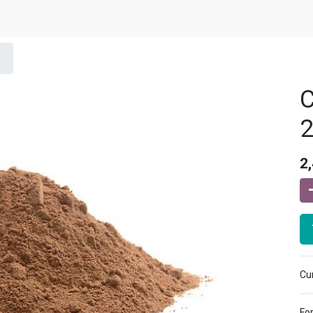
C
2
2
Cur
Fo